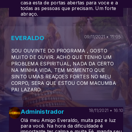
casa esta de portas abertas para voce e a
todas as pessoas que precisam. Um forte
abraço.
EVERALDO
09/11/2021 • 15:05
SOU OUVINTE DO PROGRAMA , GOSTO
MUITO DE OUVIR. ACHO QUE TENHO UM
PROBLEMA ESPIRITUAL, NADA DA CERTO
NA MINHA VIDA, TEM MOMENTO QUE
SINTO UMAS REAÇOES FORTES NO MEU
CORPO, SERA QUE ESTOU COM MACUMBA
PAI LAZARO.
Administrador
18/11/2021 • 16:10
Olá meu Amigo Everaldo, muita paz e luz
para você. Na hora da dificuldade é
importante ter calma e muita Fé. manda seu