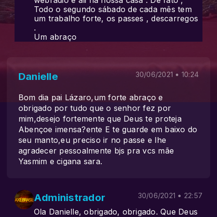
webradio e ali na nossa casa . De fato ,
Todo o segundo sábado de cada mês tem
um trabalho forte, os passes , descarregos
.
Um abraço
Danielle
30/06/2021 • 10:24
Bom dia pai Lázaro,um forte abraço e
obrigado por tudo que o senhor fez por
mim,desejo fortemente que Deus te proteja
Abençoe imensa?ente E te guarde em baixo do
seu manto,eu preciso ir no passe e lhe
agradecer pessoalmente bjs pra vcs mãe
Yasmim e cigana sara.
Administrador
30/06/2021 • 22:57
Ola Danielle, obrigado, obrigado. Que Deus