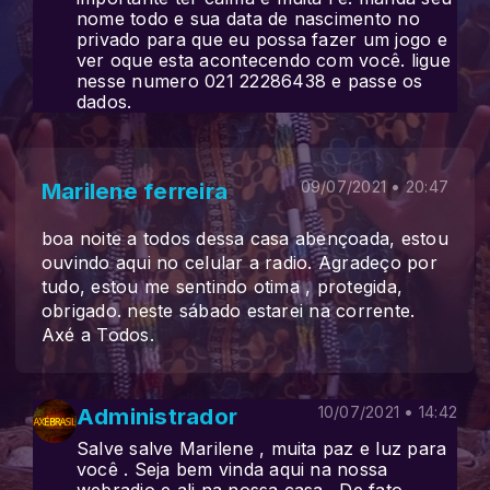
nome todo e sua data de nascimento no
privado para que eu possa fazer um jogo e
ver oque esta acontecendo com você. ligue
nesse numero 021 22286438 e passe os
dados.
Marilene ferreira
09/07/2021 • 20:47
boa noite a todos dessa casa abençoada, estou
ouvindo aqui no celular a radio. Agradeço por
tudo, estou me sentindo otima , protegida,
obrigado. neste sábado estarei na corrente.
Axé a Todos.
Administrador
10/07/2021 • 14:42
Salve salve Marilene , muita paz e luz para
você . Seja bem vinda aqui na nossa